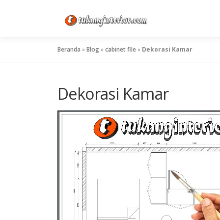
Lompat
ke
konten
Beranda
»
Blog
»
cabinet file
»
Dekorasi Kamar
Dekorasi Kamar