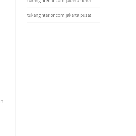
tukanginterior.com jakarta utara
tukanginterior.com jakarta pusat
an