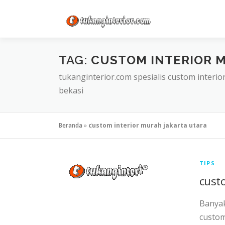
Lompat
ke
konten
TAG:
CUSTOM INTERIOR 
tukanginterior.com spesialis custom interio
bekasi
Beranda
»
custom interior murah jakarta utara
TIPS
cust
Banyak
custom