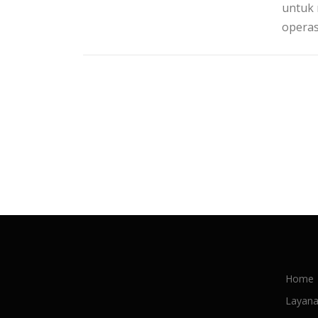
untuk
operas
Home
Layan