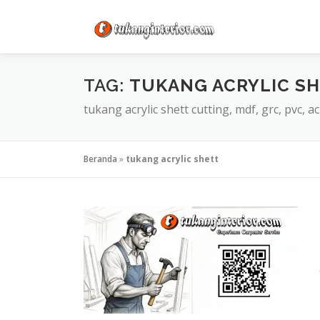
Lompat
ke
konten
TAG:
TUKANG ACRYLIC S
tukang acrylic shett cutting, mdf, grc, pvc, 
Beranda
»
tukang acrylic shett