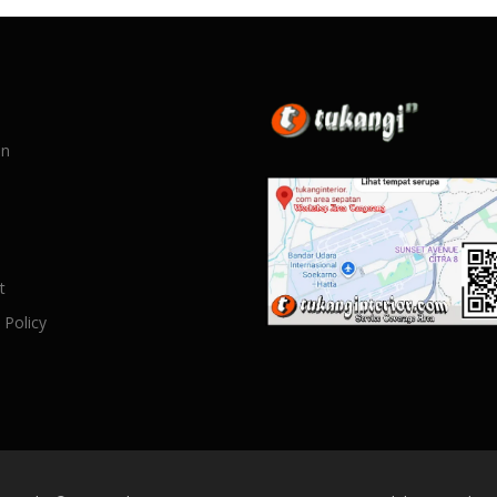
an
t
 Policy