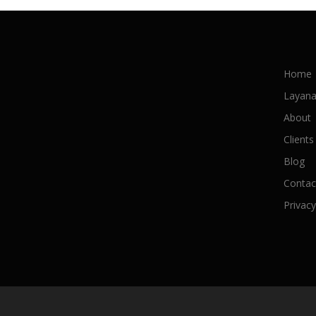
Home
Layan
About
Clients
Blog
Contac
Privacy