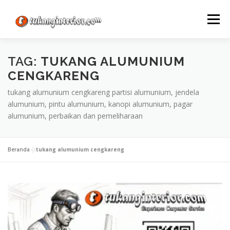
Lompat
ke
Menu
konten
TAG:
TUKANG ALUMUNIUM
CENGKARENG
tukang alumunium cengkareng partisi alumunium, jendela
alumunium, pintu alumunium, kanopi alumunium, pagar
alumunium, perbaikan dan pemeliharaan
Beranda
»
tukang alumunium cengkareng