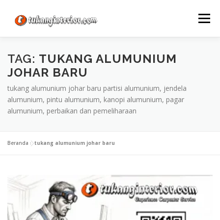
Lompat
ke
Menu
konten
TAG:
TUKANG ALUMUNIUM
JOHAR BARU
tukang alumunium johar baru partisi alumunium, jendela
alumunium, pintu alumunium, kanopi alumunium, pagar
alumunium, perbaikan dan pemeliharaan
Beranda
»
tukang alumunium johar baru