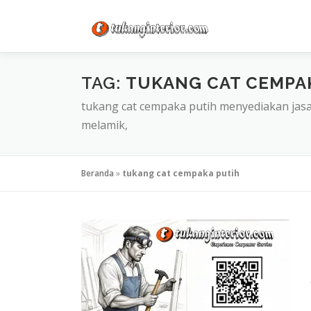
Lompat
ke
konten
TAG:
TUKANG CAT CEMPA
tukang cat cempaka putih menyediakan jas
melamik,
Beranda
»
tukang cat cempaka putih