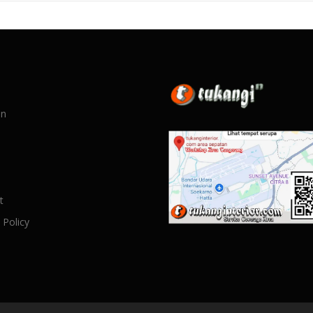
an
t
 Policy